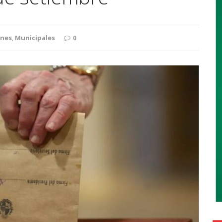
ones
,
Municipales
0