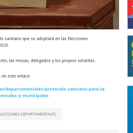
o sanitario que se adoptará en las Elecciones
2020.
ión, las mesas, delegados y los propios votantes.
s en este enlace:
as/departamentales/protocolo-sanitario-para-la-
mentales-y-municipales
LECCIONES DEPARTAMENTALES