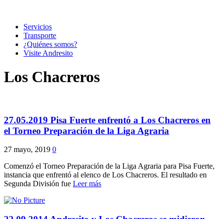
Servicios
Transporte
¿Quiénes somos?
Visite Andresito
Los Chacreros
27.05.2019 Pisa Fuerte enfrentó a Los Chacreros en
el Torneo Preparación de la Liga Agraria
27 mayo, 2019
0
Comenzó el Torneo Preparación de la Liga Agraria para Pisa Fuerte,
instancia que enfrentó al elenco de Los Chacreros. El resultado en
Segunda División fue
Leer más